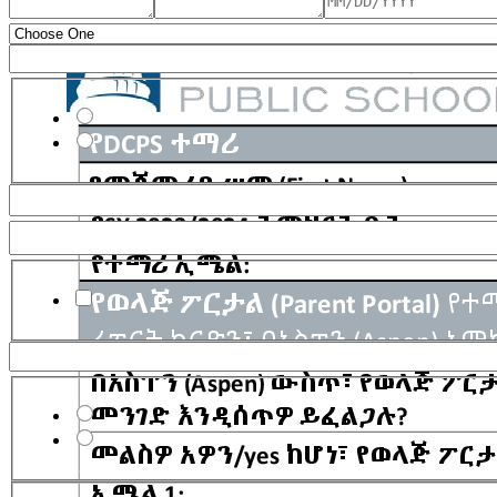
Parent Portal Access
AUP checkbox
Reliable Internet