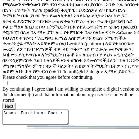
የሚለውን ተጭነው፣
የምዝገባ ጥራዙን (packet) ያስገቡ። አንድ ጊዜ ካስገቡ
በኋላ፣ ያስገቡት ጥራዝ (packet) ቅጂ/ኮፒ፣ ይደርስዎታል። ከዚያ በኋላ፣
ትምህርት ቤቱ ያስገቡትን ይመለከታል፤ እንደአስፈላጊነቱ ከእርስዎ ጋር
ክትትል ያደርግና ምዝገባው መጠናቀቁን በማመላከት ጥራዙ (packet) ላይ
ይፈርማል። ከዚህ በኋላ፣ በትምህርት ቤቱ የተፈረመበትን የጥራዙን (packet)
ቅጂ/ኮፒ፣ በሌላ በኢሜል ያገኛሉ። የትምህርት ቤቱ ባለስልጣናት ፈርመው እ
ይህ እንደተከናወነ ማረጋገጫ ኢሜል እስከምታገኙ ድረስ፣ ምዝገባችሁ
ተጠናቅቋል ማለት አይቻልም። በዚህ መድረክ (platform) ላይ የተሰበሰበው
መረጃ፣ ለምዝገባ ዓላማዎች ብቻ ላይ ጥቅም-ላይ የሚውሉ መሆናቸውን፣
እባክዎን ያስታውሱ። ለትምህርት ቤቶች እና ለቤተሰቦች ይህን አዲስ ሂደት
በምናስጀምርበት ጊዜ፣ ስላሳያችሁን ትዕግስት እናመሰግናችኋለን። ስለ DCP
ምዝገባ ማንኛውም ጥያቄዎች ካለዎት፣ እባክዎን ትምህርት ቤትዎን ያነጋግሩ
ወይም ለDCPS የምዝገባ ቡድን፣ በ
enroll@k12.dc.gov
ኢሜል ያድርጉ።
Please check that you agree before continuing.
By continuing I agree that I am willing to complete a digital version o
the document(s) and that information about my user session will be
stored.
________________
____________