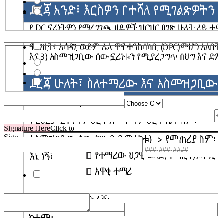
Di_2
C_7
DC Resident
Di_3
C_8
Signature Here
Click to
Sign
08/09/2026
Click to Sign
Opt out contact 2