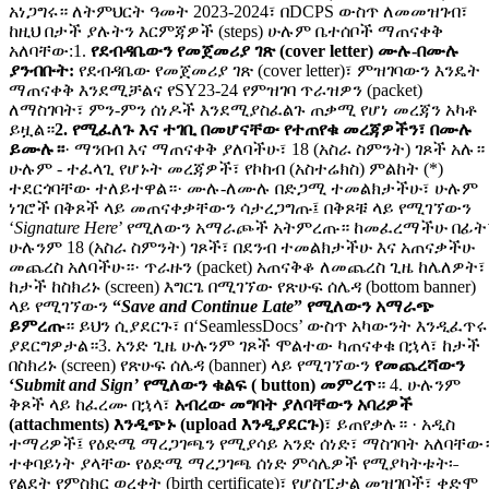
አነጋግሩ። ለትምህርት ዓመት 2023-2024፣ በDCPS ውስጥ ለመመዝገብ፣
ከዚህ በታች ያሉትን እርምጃዎች (steps) ሁሉም ቤተሰቦች ማጠናቀቅ
አለባቸው:1.
የደብዳቤውን የመጀመሪያ ገጽ (cover letter) ሙሉ-በሙሉ
ያንብቡት:
የደብዳቤው የመጀመሪያ ገጽ (cover letter)፣ ምዝገባውን እንዴት
ማጠናቀቅ እንደሚቻልና የSY23-24 የምዝገባ ጥራዝዎን (packet)
ለማስገባት፣ ምን-ምን ሰነዶች እንደሚያስፈልጉ ጠቃሚ የሆነ መረጃን አካቶ
ይዟል።
2.
የሚፈለጉ እና ተገቢ በመሆናቸው የተጠየቁ መረጃዎችን፣ በሙሉ
ይሙሉ።
· ማንበብ እና ማጠናቀቅ ያለባችሁ፣ 18 (አስራ ስምንት) ገጾች አሉ። 
ሁሉም - ተፈላጊ የሆኑት መረጃዎች፣ የኮከብ (አስተሬክስ) ምልከት (*)
ተደርጎባቸው ተለይተዋል።· ሙሉ-ለሙሉ በድጋሚ ተመልክታችሁ፣ ሁሉም
ነገሮች በቅጾች ላይ መጠናቀቃቸውን ሳታረጋግጡ፤ በቅጾቹ ላይ የሚገኘውን
‘
Signature
Here
’ የሚለውን አማራጮች አትምረጡ። ከመፈረማችሁ በፊት
ሁሉንም 18 (አስራ ስምንት) ገጾች፣ በደንብ ተመልክታችሁ እና አጠናቃችሁ
መጨረስ አለባችሁ።· ጥራዙን (packet) አጠናቅቆ ለመጨረስ ጊዜ ከሌለዎት፣
ከታች ከስክሪኑ (screen) እግርጌ በሚገኘው የጽሁፍ ሰሌዳ (bottom banner)
ላይ የሚገኘውን
“
Save and Continue Late
” የሚለውን አማራጭ
ይምረጡ
። ይህን ሲያደርጉ፣ በ‘SeamlessDocs’ ውስጥ አካውንት እንዲፈጥሩ
ያደርግዎታል።3. አንድ ጊዜ ሁሉንም ገጾች ሞልተው ካጠናቀቁ በኋላ፣ ከታች
በስክሪኑ (screen) የጽሁፍ ሰሌዳ (banner) ላይ የሚገኘውን
የመጨረሻውን
‘
Submit and Sign’
የሚለውን ቁልፍ ( button) መምረጥ
። 4. ሁሉንም
ቅጾች ላይ ከፈረሙ በኋላ፣
አብረው መግባት ያለባቸውን አባሪዎች
(attachments) እንዲጭኑ (upload እንዲያደርጉ)
፣ ይጠየቃሉ። · አዲስ
ተማሪዎች፤ የዕድሜ ማረጋገጫን የሚያሳይ አንድ ሰነድ፣ ማስገባት አለባቸው
ተቀባይነት ያላቸው የዕድሜ ማረጋገጫ ሰነድ ምሳሌዎች የሚያካትቱት፡˗
የልደት የምስክር ወረቀት (birth certificate)፣ የሆስፒታል መዝገቦች፣ ቀድሞ