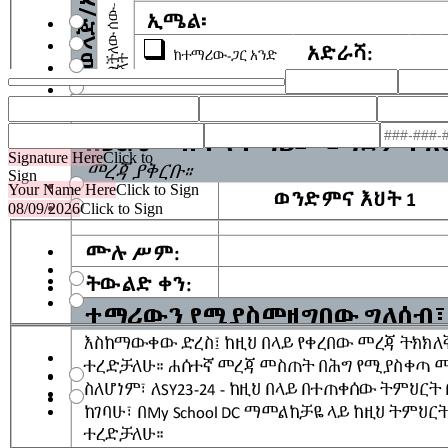
Housing Status
Signature Here
Click to
In or awaiting foster care
Sign
Your Name Here
Click to Sign
08/09/2026
Click to Sign
Attendance Boundary
Unaccompanied Youth
Enroll Method
Ethnic Designation