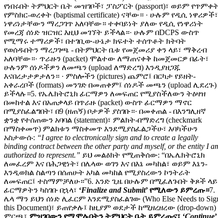
የነበሩበት ትምህርት ቤት መዝገቦች፣ ፓስፖርት (passport)፣ ወይም የጥምቀ
የምስክር-ወረቀት (baptismal certificate) ናቸው። · ሁሉም የዲሲ ነዋሪዎች፣
ነዋሪነታቸውን ማረጋገጥ አለባቸው። ተቀባይነት ያለው የዲሲ የነዋሪነት
የመረጃ ሰነድ ዝርዝር እዚህ መገኘት ይችላል።· ሁሉም በDCPS ውስጥ
የሚማሩ ተማሪዎች፣ በተገቢው-ሁኔታ ክፍተት ተሰጥቶት ክትባት
የወሰዱበትን ማረጋገጫ - በትምህርት ቤቱ የመጀመሪያ ቀን ላይ፣ ማቅረብ
አለባቸው።· ጥራዙን (packet) ሞልተው ለማጠናቀቅ ከመጀመርዎ በፊት፣
ሁሉንም ሰነዶችዎን ለመጫን (upload ለማድረግ) እንዲያዘጋጁ
እናበረታታዎታለን። · ምስሎችን (pictures) ጨምሮ፤ በርካታ የይዘት-
አቀራረቦች (formats) መንገድ በመጠቀም፤ ሰነዶች መጫን (upload ሊደረጉ)
ይችላሉ።5. የኤሌክትሮኒክ ፊርማዎን ለመፍጠር የሚያስችለውን ትዕዛዝ
በመከተል እና በአጠቃላይ በጥራዙ (packet) ውስጥ ፊርማዎን ማኖር
በሚያስፈልግበት፣ በ9 (ዘጠኝ) ቦታዎች ያስገቡ።· በመቀጠል - በእንግሊዘኛ
ቋንቋ የተሰጠውን አባባል (statement)፣ ምልክት-በማድረግ (checkmark
በማስቀመጥ) ምልክቱን ማስቀመጥ እንደሚያስፈልጋችሁ፣ እባካችሁን
አስታውሱ:
“I agree to electronically sign and to create a legally
binding contract between the other party and myself, or the entity I a
authorized to represent.”
ይህ መልዕክት የሚጠቅሰው: “በኤሌክትሮኒክ
ለመፈረም እና በሕጋዊነት፣ በሌላው ወገን እና በእኔ መካከል፣ ወይም እኔን-
እንዲወክል ስልጣን በሰጠሁት አካል መካከል የሚያስረውን ኮንትራት
ለመፍጠር፤ ተስማምቻለሁ።”6. አንድ ጊዜ በሁሉም በሚፈለጉበት ቅጾች ላይ
ፊርማዎትን ካስገቡ በኋላ፣
‘
Finalize and Submit
’ የሚለውን ይምረጡ።
7.
ሌላ ማን ይህን ሰነድ ሊፈርም እንደሚያስፈልገው (Who Else Needs to Sig
this Document)፣ ይጠየቃሉ፤ ከዚያም ወደታች ከሚዘረዘረው (drop-down)
ምርጫ፣
ምዝገባውን የሚሞሉበትን ትምህርት ቤት ይምረጡና፣ ‘
Continue
’