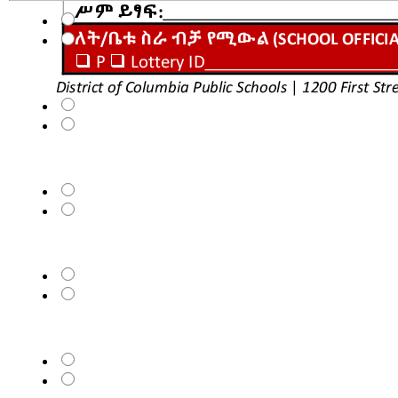
Allergies
Required medication
Dietary restrictions
504 Plan
IEP