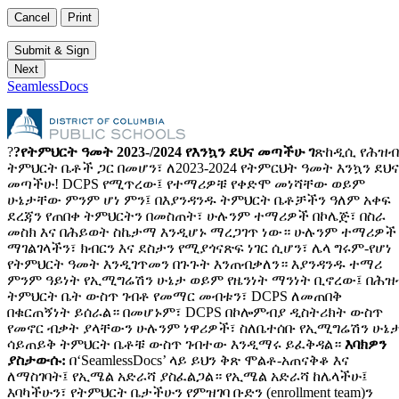
SeamlessDocs
?
?የትምህርት ዓመት 2023-/2024 የእንኳን ደህና መጣችሁ ገ
ጽከዲሲ የሕዝብ
ትምህርት ቤቶች ጋር በመሆን፣ ለ2023-2024 የትምርህት ዓመት እንኳን ደህና
መጣችሁ! DCPS የሚጥረው፤ የተማሪዎቹ የቀድሞ መነሻቸው ወይም
ሁኔታቸው ምንም ሆነ ምን፤ በእያንዳንዱ ትምህርት ቤቶቻችን ዓለም አቀፍ
ደረጃን የጠበቀ ትምህርትን በመስጠት፣ ሁሉንም ተማሪዎች በኮሌጅ፣ በስራ
መስክ እና በሕይወት ስኬታማ እንዲሆኑ ማረጋገጥ ነው። ሁሉንም ተማሪዎች
ማገልገላችን፣ ክብርን እና ደስታን የሚያጎናጽፍ ነገር ሲሆን፣ ሌላ ግሩም-የሆነ
የትምህርት ዓመት እንዲገጥመን በጉጉት እንጠብቃለን። እያንዳንዱ ተማሪ
ምንም ዓይነት የኢሚግሬሽን ሁኔታ ወይም የዜንነት ማንነት ቢኖረው፤ በሕዝ
ትምህርት ቤት ውስጥ ገብቶ የመማር መብቱን፣ DCPS ለመጠበቅ
በቁርጠኝነት ይሰራል። በመሆኑም፣ DCPS በኮሎምብያ ዲስትሪክት ውስጥ
የመኖር ብቃት ያላቸውን ሁሉንም ነዋሪዎች፣ ስለቤተሰቡ የኢሚግሬሽን ሁኔ
ሳይጠይቅ ትምህርት ቤቶቹ ውስጥ ገብተው እንዲማሩ ይፈቅዳል።
እባክዎን
ያስታውሱ:
በ‘SeamlessDocs’ ላይ ይህን ቅጽ ሞልቶ-አጠናቅቆ እና
ለማስገባት፤ የኢሜል አድራሻ ያስፈልጋል። የኢሜል አድራሻ ከሌላችሁ፤
እባካችሁን፣ የትምህርት ቤታችሁን የምዝገባ ቡድን (enrollment team)ን